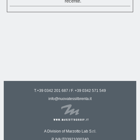
recente.
T.
+39 0342 201 687
/ F.
+39 0342 571 549
info@nuovatessilbrenta.it
A Division of Marzotto Lab S.r.l.
P. IVA IT03921000240