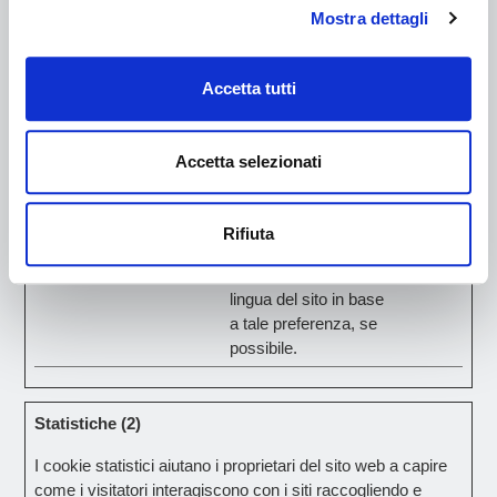
Mostra dettagli
località nella quale ti trovi.
Durata
Accetta tutti
massima
Nome
Fornitore
Scopo
di
archiviazion
Accetta selezionati
pll_languag
www.nuova
Questo cookie viene
1 anno
e
tessilbrenta
utilizzato per
.it
determinare la lingua
Rifiuta
preferita del visitatore
e per impostare la
lingua del sito in base
a tale preferenza, se
possibile.
Statistiche (2)
I cookie statistici aiutano i proprietari del sito web a capire
come i visitatori interagiscono con i siti raccogliendo e