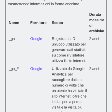
trasmettendo informazioni in forma anonima.
Durata
massima
Nome
Fornitore
Scopo
di
archiviazion
_ga
Google
Registra un ID
2 anni
univoco utilizzato per
generare dati statistici
su come il visitatore
utilizza il sito internet.
_ga_#
Google
Utilizzato da Google
2 anni
Analytics per
raccogliere dati sul
numero di volte che
un utente ha visitato il
sito internet, oltre che
le dati per la prima
visita e la visita più