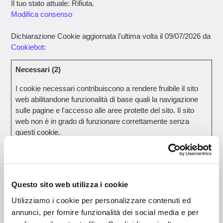
Il tuo stato attuale: Rifiuta.
Modifica consenso
Dichiarazione Cookie aggiornata l'ultima volta il 09/07/2026 da
Cookiebot
:
Necessari (2)
I cookie necessari contribuiscono a rendere fruibile il sito
web abilitandone funzionalità di base quali la navigazione
sulle pagine e l'accesso alle aree protette del sito. Il sito
web non è in grado di funzionare correttamente senza
questi cookie.
Durata
massima
Nome
Fornitore
Scopo
di
Questo sito web utilizza i cookie
archiviazion
Utilizziamo i cookie per personalizzare contenuti ed
CookieCon
Cookiebot
Memorizza lo stato
186
annunci, per fornire funzionalità dei social media e per
sent
del consenso ai
giorni