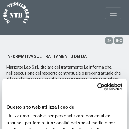
ITA
ENG
INFORMATIVA SUL TRATTAMENTO DEI DATI
Marzotto Lab S.r.l., titolare del trattamento La informa che,
nell’esecuzione del rapporto contrattuale o precontrattuale che
ci lega alla impresa per cui lei opera potranno venir comunicati
reciprocamente tra le due imprese, o comunque messi a
disposizione dei rispettivi referenti, i Suoi dati personali e di
contatto (dati anagrafici, e-mail aziendali, telefoni aziendali,
smartphone ad uso lavorativo, etc.) in funzione delle mansioni e
Questo sito web utilizza i cookie
degli incarichi a Lei conferiti, per la gestione ed esecuzione dei
rapporti precontrattuali o contrattuali in questione. Pertanto, la
Utilizziamo i cookie per personalizzare contenuti ed
nostra azienda tratterà tali dati personali nei limiti in cui siano
annunci, per fornire funzionalità dei social media e per
strettamente necessari per la esecuzione di tutti gli aspetti del