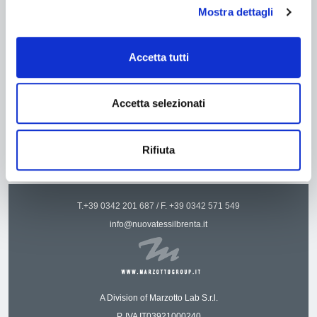
vengono scambiati i messaggi di posta elettronica agisca a
Mostra dettagli
livello individuale.
Accetta tutti
Accetta selezionati
Rifiuta
T.
+39 0342 201 687
/ F.
+39 0342 571 549
info@nuovatessilbrenta.it
A Division of Marzotto Lab S.r.l.
P. IVA IT03921000240